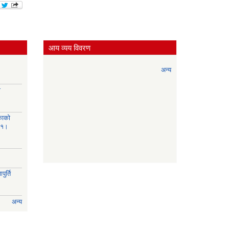
आय व्यय विवरण
अन्य
ी
काको
८१।
ुर्ति
अन्य