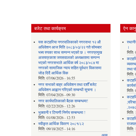
बजेट तथा कार्यक्रम
ऐन कानु
यस कटहरिया नगरपालिकाको नगरसभा १२ औ
स्थानी
अधिवेशन आज मिति २०८३/०३/२२ गते सोमबार
।
भब्य रुपका साथ सम्पन्न भएको छ । नगरप्रमुख
मिति:
अजयप्रकाश जयसवालको अध्यक्षतामा सम्पन्न
कटहरि
भएको नगरसभाले आर्थिक वर्ष २०८३/०८४ मा
व्यवस
नगरको सामाजिक न्याय सहित पूर्वधार विकासमा
तथा प
जोड दिदैं आर्थिक विक
मिति:
मिति:
07/06/2026 - 16:55
कटहर
नगर सभाको बाह्र अधिवेशन तथा दशौँ बजेट
कार्यस
अधिवेशन आह्वान गरिएको सम्बन्धी सूचना ।
मिति:
मिति:
07/04/2026 - 09:30
कटहरि
नगर कार्यपालिकाको बैठक सम्बन्धमा!
,परिचा
मिति:
02/22/2026 - 12:26
,२०७८
भुक्तानी र टिप्पणी निर्णय सम्बन्धमा !
मिति:
मिति:
01/08/2026 - 12:53
कटहरि
स्वीकृत आर्थिक विवरण २०८१/८२
राजपत
मिति:
09/18/2025 - 14:16
मिति:
अन्य