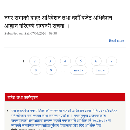
अ
पदको
नगर सभाको बाह्र अधिवेशन तथा दशौँ बजेट अधिवेशन
प्
आह्वान गरिएको सम्बन्धी सूचना ।
अन्त
Submitted on:
Sat, 07/04/2026 - 09:30
स
सू
ab
Read more
सभ
अधिव
1
2
3
4
5
6
7
तथा 
Pages
8
9
…
next ›
last »
अधिव
आह
गर
सम्
सूच
बजेट तथा कार्यक्रम
यस कटहरिया नगरपालिकाको नगरसभा १२ औ अधिवेशन आज मिति २०८३/०३/२२
गते सोमबार भब्य रुपका साथ सम्पन्न भएको छ । नगरप्रमुख अजयप्रकाश
जयसवालको अध्यक्षतामा सम्पन्न भएको नगरसभाले आर्थिक वर्ष २०८३/०८४ मा
नगरको सामाजिक न्याय सहित पूर्वधार विकासमा जोड दिदैं आर्थिक विक