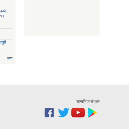
काको
८१।
ुर्ति
अन्य
सामाजिक संजाल