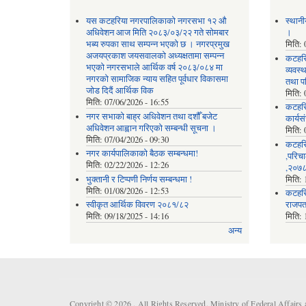
यस कटहरिया नगरपालिकाको नगरसभा १२ औ
स्थानी
अधिवेशन आज मिति २०८३/०३/२२ गते सोमबार
।
भब्य रुपका साथ सम्पन्न भएको छ । नगरप्रमुख
मिति:
अजयप्रकाश जयसवालको अध्यक्षतामा सम्पन्न
कटहरि
भएको नगरसभाले आर्थिक वर्ष २०८३/०८४ मा
व्यवस
नगरको सामाजिक न्याय सहित पूर्वधार विकासमा
तथा प
जोड दिदैं आर्थिक विक
मिति:
मिति:
07/06/2026 - 16:55
कटहर
नगर सभाको बाह्र अधिवेशन तथा दशौँ बजेट
कार्यस
अधिवेशन आह्वान गरिएको सम्बन्धी सूचना ।
मिति:
मिति:
07/04/2026 - 09:30
कटहरि
नगर कार्यपालिकाको बैठक सम्बन्धमा!
,परिचा
मिति:
02/22/2026 - 12:26
,२०७८
भुक्तानी र टिप्पणी निर्णय सम्बन्धमा !
मिति:
मिति:
01/08/2026 - 12:53
कटहरि
स्वीकृत आर्थिक विवरण २०८१/८२
राजपत
मिति:
09/18/2025 - 14:16
मिति:
अन्य
Copyright © 2026 . All Rights Reserved. Ministry of Federal Affair