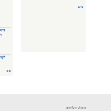
अन्य
ी
काको
८१।
ुर्ति
अन्य
सामाजिक संजाल