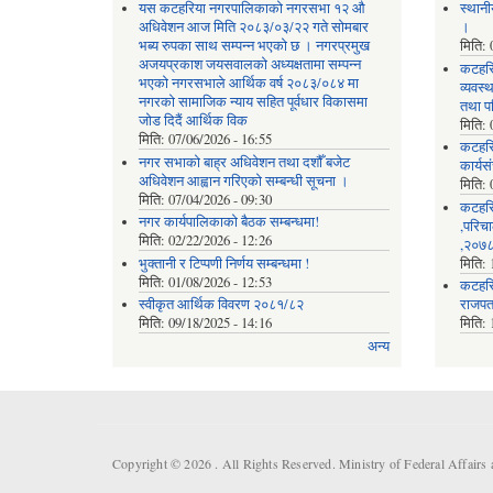
यस कटहरिया नगरपालिकाको नगरसभा १२ औ
स्थानी
अधिवेशन आज मिति २०८३/०३/२२ गते सोमबार
।
भब्य रुपका साथ सम्पन्न भएको छ । नगरप्रमुख
मिति:
अजयप्रकाश जयसवालको अध्यक्षतामा सम्पन्न
कटहरि
भएको नगरसभाले आर्थिक वर्ष २०८३/०८४ मा
व्यवस
नगरको सामाजिक न्याय सहित पूर्वधार विकासमा
तथा प
जोड दिदैं आर्थिक विक
मिति:
मिति:
07/06/2026 - 16:55
कटहर
नगर सभाको बाह्र अधिवेशन तथा दशौँ बजेट
कार्यस
अधिवेशन आह्वान गरिएको सम्बन्धी सूचना ।
मिति:
मिति:
07/04/2026 - 09:30
कटहरि
नगर कार्यपालिकाको बैठक सम्बन्धमा!
,परिचा
मिति:
02/22/2026 - 12:26
,२०७८
भुक्तानी र टिप्पणी निर्णय सम्बन्धमा !
मिति:
मिति:
01/08/2026 - 12:53
कटहरि
स्वीकृत आर्थिक विवरण २०८१/८२
राजपत
मिति:
09/18/2025 - 14:16
मिति:
अन्य
Copyright © 2026 . All Rights Reserved. Ministry of Federal Affair