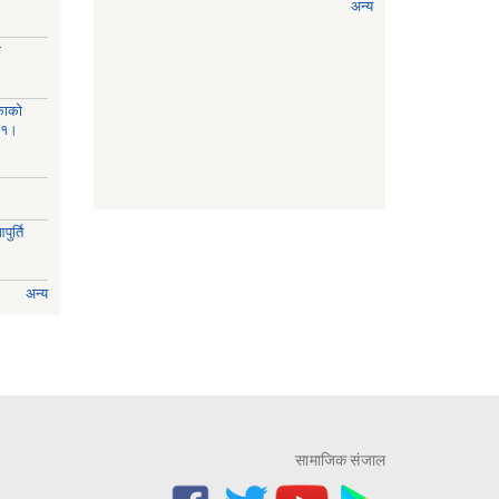
अन्य
ी
काको
८१।
ुर्ति
अन्य
सामाजिक संजाल