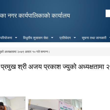
Skip to
main
Se
ा नगर कार्यपालिकाकाे कार्यालय
content
Search form
 परियोजना
विधुतीय शुसासन सेवा
प्रतिवेदन
सूचना तथा जानकारी
काे अध्यक्षतामा २०७९ असार १० गते सम्पन्न।
्रमुख श्री अजय प्रकाश ज्युकाे अध्यक्षतामा