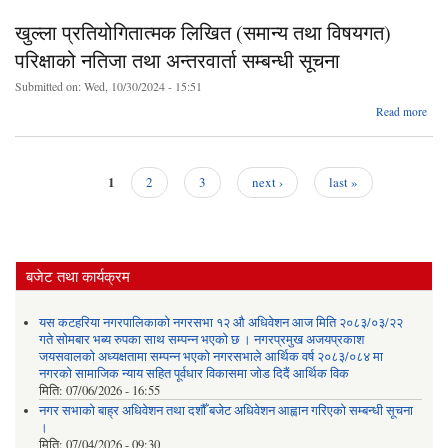
सूच
खुल्ला प्रतियोगितात्मक लिखित (समान्य तथा विषयगत)
परिक्षाको नतिजा तथा अन्तरवार्ता सम्बन्धी सूचना
Submitted on:
Wed, 10/30/2024 - 15:51
ab
Read more
प्रति
लिखि
तथ
परिक
1
2
3
next ›
last »
तथा 
Pages
सम्
बजेट तथा कार्यक्रम
यस कटहरिया नगरपालिकाको नगरसभा १२ औ अधिवेशन आज मिति २०८३/०३/२२
गते सोमबार भब्य रुपका साथ सम्पन्न भएको छ । नगरप्रमुख अजयप्रकाश
जयसवालको अध्यक्षतामा सम्पन्न भएको नगरसभाले आर्थिक वर्ष २०८३/०८४ मा
नगरको सामाजिक न्याय सहित पूर्वधार विकासमा जोड दिदैं आर्थिक विक
मिति:
07/06/2026 - 16:55
नगर सभाको बाह्र अधिवेशन तथा दशौँ बजेट अधिवेशन आह्वान गरिएको सम्बन्धी सूचना
।
मिति:
07/04/2026 - 09:30