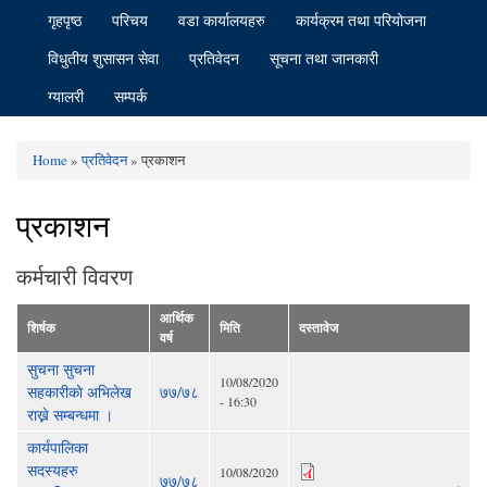
गृहपृष्ठ
परिचय
वडा कार्यालयहरु
कार्यक्रम तथा परियोजना
विधुतीय शुसासन सेवा
प्रतिवेदन
सूचना तथा जानकारी
ग्यालरी
सम्पर्क
Home
»
प्रतिवेदन
» प्रकाशन
You are here
प्रकाशन
कर्मचारी विवरण
आर्थिक
शिर्षक
मिति
दस्तावेज
वर्ष
सुचना सुचना
10/08/2020
सहकारीकाे अभिलेख
७७/७८
- 16:30
राख्ने सम्बन्धमा ।
कार्यपालिका
सदस्यहरु
10/08/2020
७७/७८