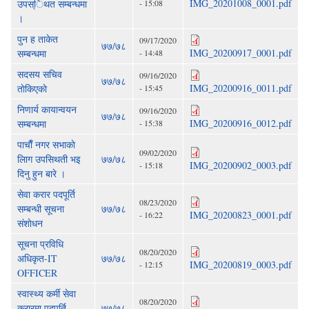
IMG_20201008_0001.pdf
उपस्िथत सम्बन्धमा
- 15:08
।
पुन ह ताकेत
09/17/2020
७७/७८
IMG_20200917_0001.pdf
सम्बन्धमा
- 14:48
सदसय सचिव
09/16/2020
७७/७८
IMG_20200916_0011.pdf
ताेकिएकाे
- 15:45
निणार्य कायान्वयन
09/16/2020
७७/७८
IMG_20200916_0012.pdf
सम्बन्धमा
- 15:38
पाचाैँ नगर सभाकाे
09/02/2020
लािग उपसिथती भइ
७७/७८
IMG_20200902_0003.pdf
- 15:18
दिनु हुन बारे ।
सेवा करार पदपूर्ति
08/23/2020
सम्बन्धी सूचना
७७/७८
IMG_20200823_0001.pdf
- 16:22
संशाेधन
सूचना प्रविधि
08/20/2020
अधिकृत-IT
७७/७८
IMG_20200819_0003.pdf
- 12:15
OFFICER
स्वास्थ्य कर्मी सेवा
08/20/2020
करारमा पदपूर्ति
७७/७८