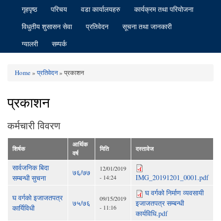
गृहपृष्ठ
परिचय
वडा कार्यालयहरु
कार्यक्रम तथा परियोजना
विधुतीय शुसासन सेवा
प्रतिवेदन
सूचना तथा जानकारी
ग्यालरी
सम्पर्क
Home
»
प्रतिवेदन
» प्रकाशन
You are here
प्रकाशन
कर्मचारी विवरण
आर्थिक
शिर्षक
मिति
दस्तावेज
वर्ष
सार्वजनिक बिदा
12/01/2019
७६/७७
IMG_20191201_0001.pdf
सम्बन्धी सुचना
- 14:24
घ वर्गको निर्माण व्यवसायी
घ वर्गकाे इजाजतपत्र
09/15/2019
७५/७६
इजाजतपत्र सम्बन्धी
कार्यिविधी
- 11:16
कार्यविधि.pdf