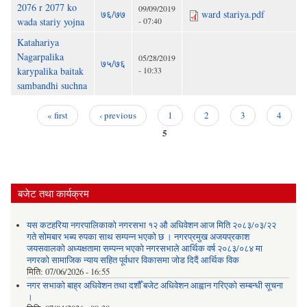
2076 r 2077 ko
09/09/2019
७६/७७
ward stariya.pdf
wada stariy yojna
- 07:40
Katahariya
Nagarpalika
05/28/2019
७५/७६
karypalika baitak
- 10:33
sambandhi suchna
« first
‹ previous
1
2
3
4
Pages
5
बजेट तथा कार्यक्रम
यस कटहरिया नगरपालिकाको नगरसभा १२ औ अधिवेशन आज मिति २०८३/०३/२२
गते सोमबार भब्य रुपका साथ सम्पन्न भएको छ । नगरप्रमुख अजयप्रकाश
जयसवालको अध्यक्षतामा सम्पन्न भएको नगरसभाले आर्थिक वर्ष २०८३/०८४ मा
नगरको सामाजिक न्याय सहित पूर्वधार विकासमा जोड दिदैं आर्थिक विक
मिति:
07/06/2026 - 16:55
नगर सभाको बाह्र अधिवेशन तथा दशौँ बजेट अधिवेशन आह्वान गरिएको सम्बन्धी सूचना
।